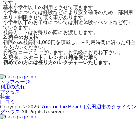
です 。
基本小学生以上の利用とさせて頂きます
小学生については経験などにより安全確保のため一部利用
エリア制限させて頂く事があります。
小学生以下のお子様については別途体験イベントなど行っ
ていきます。
登録カードはお帰りの際にお渡しします。
2
. 料金のお支払
初回のみ登録料1,000円を頂戴し、＋利用時間に沿った料金
を支払いください。
お得なコースもございます。お気軽にお尋ね下さい。
3
. 更衣、スタート、レンタル用品受け取り
初めての方には登り方のレクチャーいたします。
トップページ
利用の流れ
アクセス
料金
口コミ
Copyright © 2026
Rock on the Beach | 京田辺市のクライミン
グハウス
All Rights Reserved.